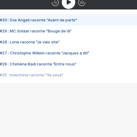
#30 : Eve Angeli raconte "Avant de partir"
#29 : MC Solaar raconte "Bouge de là"
28 : Lorie raconte "Je vais vite"
#27 : Christophe Willem raconte "Jacques a dit"
#26 : Chimène Badi raconte "Entre nous"
#25 : Indochine raconte "3e sexe"
#24 : Zaho raconte "C'est chelou"
#23 : Patrick Bruel raconte "Au café des délices"
#22 : Kyo raconte "Le chemin"
#21 : Nolwenn Leroy raconte "Cassé"
#20 : Patrick Hernandez raconte "Born to be alive"