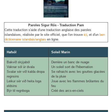
Paroles Sigur Rós - Traduction Pam
Cette traduction s'aide d'une traduction anglaise des paroles
islandaises, réalisée par le site officiel, que l'on trouve
ici
, et d'un
bon
dictionnaire islandais/anglais
en ligne.
Hafsól
Soleil Marin
Bakvið skýjaból
Derrière un banc de nuage
Vaknar sól úr dvala
Un soleil sort de l'hibernation
Svalar sér við kalda dropa
Se rafraichi avec les gouttes glacées
regnsins
de la pluie
Leikur sér við heita loga
Joue avec les flammes brûlantes du
eldsins
feu
Býr til regnboga
Créé des arcs-en-ciels