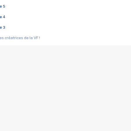
e 5
e 4
e 3
s créatrices de la VF !
e 2
e 1
e Mektoub My Love arrive enfin ! Rencontre avec Shaïn Boumedine et Sal
i : après Toni en famille
elle réalise le bouleversant Dites lui que je l'aime
ais ! Rencontre autour de Vie privée de Rebecca Zlotowski
 de Marguerite, Grave... Rencontre avec Ella Rumpf
 Les Rêveurs, un film intime sur la santé mentale