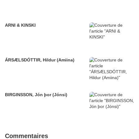
ARNI & KINSKI
ÁRSÆLSDÓTTIR, Hildur (Amiina)
BIRGINSSON, Jón þor (Jónsi)
Commentaires