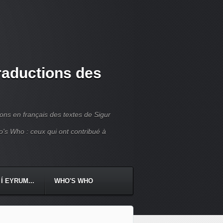
traductions des
ions en français des textes de Sigur
ho's Who : ceux qui ont contribué à
Í EYRUM...
WHO'S WHO