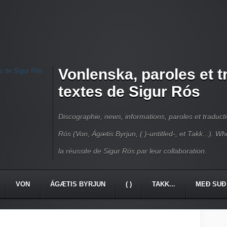
Vonlenska, paroles et 
textes de Sigur Rós
Discographie, news, informations, paroles et traduct
Rós (Von, Ágætis Byrjun, ( )-untitled-, et Takk...). W
la réussite de Sigur Rós par leur collaboration.
VON
ÁGÆTIS BYRJUN
( )
TAKK...
MEÐ SUÐ 