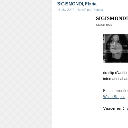
SIGISMONDI, Floria
15 Mai 2007
, Rédigé par Pamela
SIGISMONDI,
SIGUR ROS
du clip d'Untit
international 
Elle a imposé 
White Stripes
,
Visionner :
l