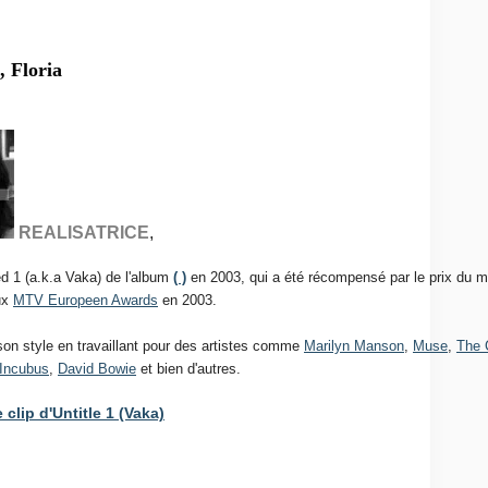
 Floria
REALISATRICE
,
led 1 (a.k.a Vaka) de l'album
( )
en 2003, qui a été récompensé par le prix du me
aux
MTV Europeen Awards
en 2003.
son style en travaillant pour des artistes comme
Marilyn Manson
,
Muse
,
The 
Incubus
,
David Bowie
et bien d'autres.
e clip d'Untitle 1 (Vaka)