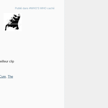
Publié dans
#WHO'S WHO caché
illeur clip
Cure
,
The