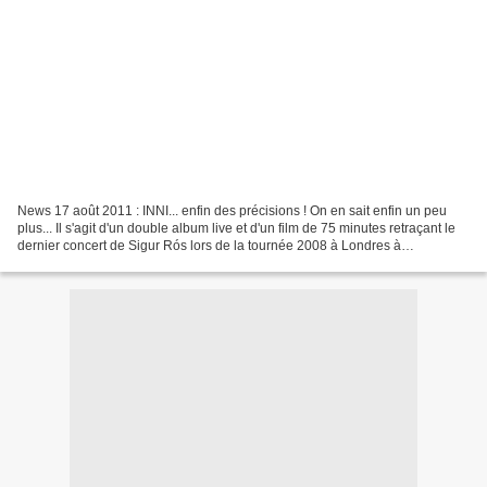
News 17 août 2011 : INNI... enfin des précisions ! On en sait enfin un peu
plus... Il s'agit d'un double album live et d'un film de 75 minutes retraçant le
dernier concert de Sigur Rós lors de la tournée 2008 à Londres à
l'Alexandra Palace. Le film, réalisé...