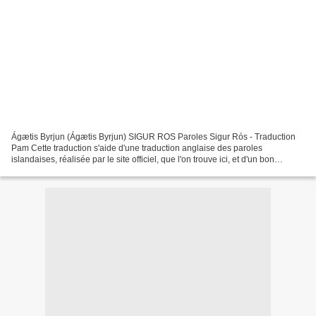
Ágætis Byrjun (Ágætis Byrjun) SIGUR ROS Paroles Sigur Rós - Traduction
Pam Cette traduction s'aide d'une traduction anglaise des paroles
islandaises, réalisée par le site officiel, que l'on trouve ici, et d'un bon
dictionnaire islandais/anglais en ligne....