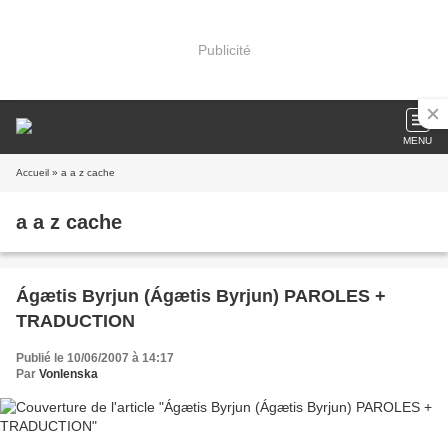
Publicité
MENU
Accueil
» a a z cache
a a z cache
Ágætis Byrjun (Ágætis Byrjun) PAROLES +
TRADUCTION
Publié le 10/06/2007 à 14:17
Par
Vonlenska