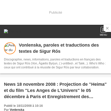
Publicité
MENU
Vonlenska, paroles et traductions des
textes de Sigur Rós
Discographie, news, informations, paroles et traductions en français des
textes de Sigur Rós (Von, Ágætis Byrjun, ( )-untitled-, et Takk...). Who's Who :
ceux qui ont contribué à la réussite de Sigur Rós par leur collaboration.
News 18 novembre 2008 : Projection de "Heima"
et du film "Les Anges de L'Univers" le 05
décembre à Paris et Enregistrement des
concerts de Londres les 20 et 21 novembre
Publié le 18/11/2008 à 10:16
(Sigur Ros)
Par
Vonlenska