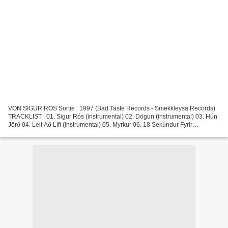
VON SIGUR ROS Sortie : 1997 (Bad Taste Records - Smekkleysa Records)
TRACKLIST : 01. Sigur Rós (instrumental) 02. Dögun (instrumental) 03. Hún
Jörð 04. Leit Að Lífi (instrumental) 05. Myrkur 06. 18 Sekúndur Fyrir
Sólarupprás (instrumental) 07. Hafssól...