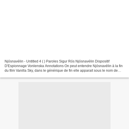
Njósnavélin - Untitled 4 ( ) Paroles Sigur Rós Njósnavélin Dispositif
D'Espionnage Vonlenska Annotations On peut entendre Njósnavélin à la fin
du film Vanilla Sky, dans le générique de fin elle apparait sous le nom de
"The Nothing Song", qui est devenu...