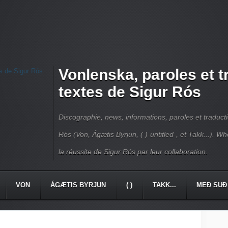
Vonlenska, paroles et 
textes de Sigur Rós
Discographie, news, informations, paroles et traduct
Rós (Von, Ágætis Byrjun, ( )-untitled-, et Takk...). W
la réussite de Sigur Rós par leur collaboration.
VON
ÁGÆTIS BYRJUN
( )
TAKK...
MEÐ SUÐ 