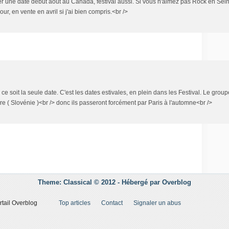
ncer une date début août au Canada, festival aussi. Si vous n'aimez pas Rock en Sei
ur, en vente en avril si j'ai bien compris.<br />
 ce soit la seule date. C'est les dates estivales, en plein dans les Festival. Le g
 ( Slovénie )<br /> donc ils passeront forcément par Paris à l'automne<br />
Theme: Classical © 2012 -
Hébergé par
Overblog
rtail Overblog
Top articles
Contact
Signaler un abus