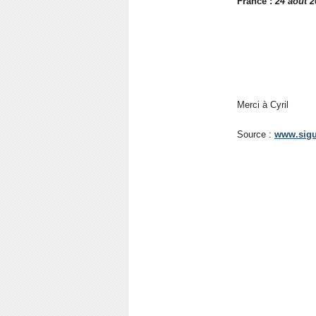
France :
24 août 2
Merci à Cyril
Source :
www.sigu