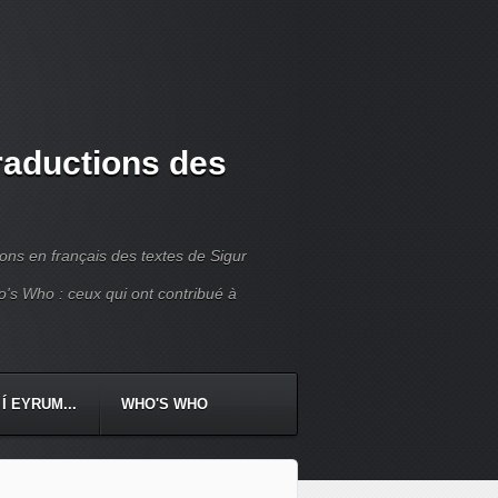
traductions des
ions en français des textes de Sigur
ho's Who : ceux qui ont contribué à
Í EYRUM...
WHO'S WHO