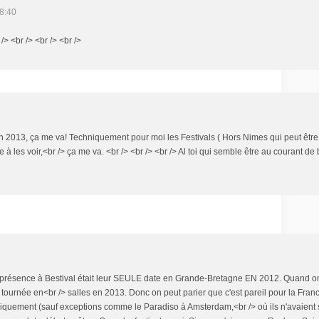
8:40
 /> <br /> <br /> <br />
en 2013, ça me va! Techniquement pour moi les Festivals ( Hors Nimes qui peut être
 à les voir,<br /> ça me va. <br /> <br /> <br /> Al toi qui semble être au courant d
eur présence à Bestival était leur SEULE date en Grande-Bretagne EN 2012. Quand on
e tournée en<br /> salles en 2013. Donc on peut parier que c'est pareil pour la Fran
uniquement (sauf exceptions comme le Paradiso à Amsterdam,<br /> où ils n'avaient 