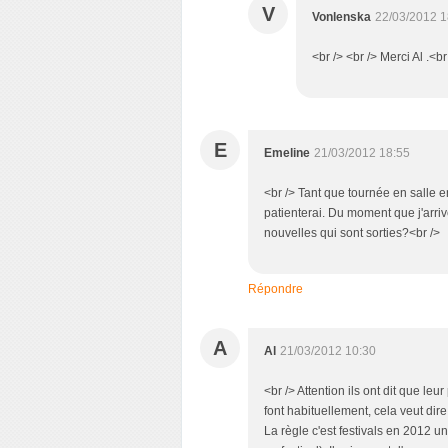
V
Vonlenska
22/03/2012 1
<br /> <br /> Merci Al .<br
E
Emeline
21/03/2012 18:55
<br /> Tant que tournée en salle 
patienterai. Du moment que j'arrive
nouvelles qui sont sorties?<br />
Répondre
A
Al
21/03/2012 10:30
<br /> Attention ils ont dit que l
font habituellement, cela veut dir
La règle c'est festivals en 2012 