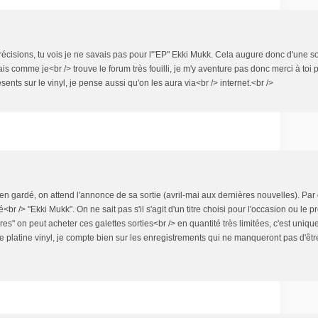
écisions, tu vois je ne savais pas pour l'"EP" Ekki Mukk. Cela augure donc d'une so
is comme je<br /> trouve le forum très fouilli, je m'y aventure pas donc merci à toi 
sents sur le vinyl, je pense aussi qu'on les aura via<br /> internet.<br />
ien gardé, on attend l'annonce de sa sortie (avril-mai aux dernières nouvelles). Par 
lé<br /> "Ekki Mukk". On ne sait pas s'il s'agit d'un titre choisi pour l'occasion ou le 
res" on peut acheter ces galettes sorties<br /> en quantité très limitées, c'est unique
 platine vinyl, je compte bien sur les enregistrements qui ne manqueront pas d'être