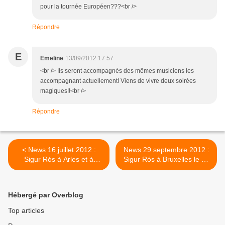
pour la tournée Européen???<br />
Répondre
E
Emeline
13/09/2012 17:57
<br /> Ils seront accompagnés des mêmes musiciens les
accompagnant actuellement! Viens de vivre deux soirées
magiques!!<br />
Répondre
< News 16 juillet 2012 :
News 29 septembre 2012 :
Sigur Rós à Arles et à
Sigur Rós à Bruxelles le 26
Toulouse
février 2013 >
Hébergé par Overblog
Top articles