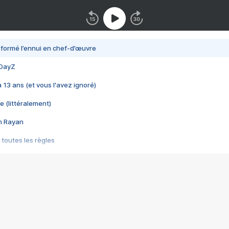
nsformé l’ennui en chef-d’œuvre
 DayZ
 a 13 ans (et vous l'avez ignoré)
e (littéralement)
im Rayan
 toutes les règles
s les jeux vidéo
us choquant de Rockstar ? - Le scandale BULLY
e plus moche de Steam
du RÊVE tourne au CAUCHEMAR